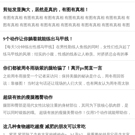
近一看，原来是婆婆和公公，我已经快...
剪短发显胸大，居然是真的，有图有真相！
有图有真相 有图有真相 有图有真相 有图有真相 有图有真相 有图有真相 有
图有真相 有图有真相 有图有真相 有图有真相 有图有真相 有图有真相 有图
有真相...
9个动作让你躺着就能练出马甲线！
【每天5分钟练出性感马甲线】在男性勤练人鱼线的同时，女性们也兴起了
练马甲线的风潮：结实的小腹，性感的线条让人称羡。对挤挤总会有的事
业线，拥有马甲线的女性呈现的体态更...
你们都被周冬雨杨紫的腿给骗了！离开ps简直一言
之前周冬雨接受一个记者采访问：保持美腿的秘诀是什么，周冬雨回答
说：靠修图！ 当时这句话还让现场的人们大笑，也有网友认为周冬雨太耿
直，然而，看了一些没有后期修的图片之...
超级有效的瘦腿翘臀动作
腿部和臀部是现代女性比较注重的身材部位，其同为下肢核心肌肉群，是
可以同时锻炼的哦。 超级有效的瘦腿美臀动作！仅用5个动作就能帮助你，
瘦出性感美腿，同时还塑造紧致翘臀...
这几种食物越吃越瘦 减肥的朋友可以常吃
1、紫菜 紫菜除了含有丰富的维他命a、b1及b2，最重要的就是它蕴含丰富