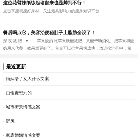
这位花臂妹纸练起瑜伽来也是帅到不行！
点击享瘦就瘦好身材，关注最具影响力的瘦身知识平台...
餐后喝点它，美容治便秘肚子上脂肪全没了！
深 夜 减 肥 - ▼ 1、 苹果酸奶 吃苹果既能减肥，又能帮助消化。把苹果和酸
奶用来代餐，效果就更好了。首先可以把苹果切成块，放进榨汁机中，然
后再把榨好的苹果汁与酸奶拌在一起...
最近更新
·
婚姻给了女人什么文案
·
由偷麦想到的
·
城市街景情感文案
·
野风
·
家庭婚姻情感文案