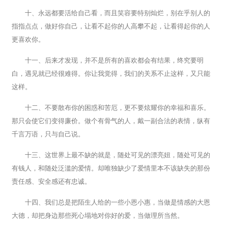
十、永远都要活给自己看，而且笑容要特别灿烂，别在乎别人的
指指点点，做好你自己，让看不起你的人高攀不起，让看得起你的人
更喜欢你。
十一、后来才发现，并不是所有的喜欢都会有结果，终究要明
白，遇见就已经很难得。你让我觉得，我们的关系不止这样，又只能
这样。
十二、不要散布你的困惑和苦厄，更不要炫耀你的幸福和喜乐。
那只会使它们变得廉价。做个有骨气的人，戴一副合法的表情，纵有
千言万语，只与自己说。
十三、这世界上最不缺的就是，随处可见的漂亮妞，随处可见的
有钱人，和随处泛滥的爱情。却唯独缺少了爱情里本不该缺失的那份
责任感、安全感还有忠诚。
十四、我们总是把陌生人给的一些小恩小惠，当做是情感的大恩
大德，却把身边那些死心塌地对你好的爱，当做理所当然。