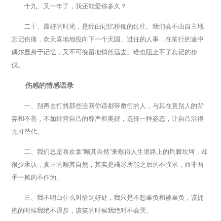
十九、又一年了，我还能爱你多久？
二十、最好的时光，是经由记忆粉饰的过往。我们会不由自主地
忘记伤痛，欢天喜地地投向下一个天国。过往的人事，在前行的途中
偶尔显身于记忆，又不可挽留地悄然远去。谁也阻止不了忘记的步
伐。
伤感的情感语录
一、别再去打扰那些连回你话都带敷衍的人，与其在意别人的背
弃和不善，不如经营自己的尊严和美好，选择一种姿态，让自己活得
无可替代。
二、我们总是喜欢拿“顺其自然”来敷衍人生道路上的荆棘坎坷，却
很少承认，真正的顺其自然，其实是竭尽所能之后的不强求，而非两
手一摊的不作为。
三、我不明白什么叫恰到好处，我只是不想辜负和被辜负，该拥
抱的时候我绝不退步，该笑的时候我绝对不会哭。