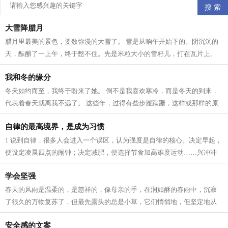
大雪降腊月
腊月里最美的景色，要数弥漫的大雪了。 雪是从晌午开始下的。阴沉沉的
天，酝酿了一上午，终于憋不住。先是米粒大小的雪籽儿，打在瓦片上、
枯枝上，沙沙作响。接着，雪籽中夹带...
我和冬的缘分
冬天如约而至，我终于盼来了她。 倒不是我喜欢寒冷，而是冬天的到来，
代表着春天就离我不远了。 这些年，过得有些步履蹒跚，这样或那样的原
因。所以我一直在期待着 人生 跟季节...
自律的最高境界，是成为习惯
1 说到自律，很多人会进入一个误区，认为强度是自律的核心。决定早起，
便设定凌晨四点的闹钟；决定减肥，便选择节食加高难度运动……兴冲冲
立目标，却因为强度太大，内心已有...
学会坚强
春天的风雨是温柔的，是慈祥的，像母亲的手，在润如酥的春雨中，沉寂
了很久的万物复苏了，但最先露头的总是小草，它们悄悄地，但坚定地从
土里钻出来，为山野铺上一层绿色，充...
安全感的文案