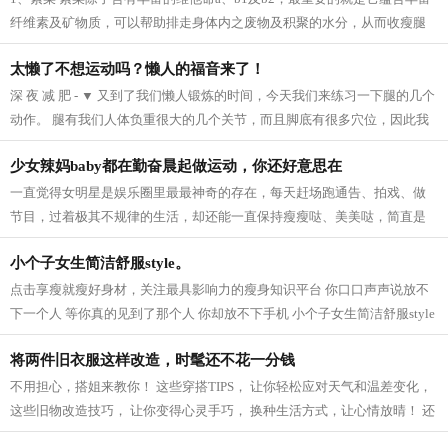
纤维素及矿物质，可以帮助排走身体内之废物及积聚的水分，从而收瘦腿
之效。 2、芝麻 芝麻它的亚麻仁油酸可以...
太懒了不想运动吗？懒人的福音来了！
深 夜 减 肥 - ▼ 又到了我们懒人锻炼的时间，今天我们来练习一下腿的几个
动作。 腿有我们人体负重很大的几个关节，而且脚底有很多穴位，因此我
们要多锻炼我们的脚，促进血液循...
少女辣妈baby都在勤奋晨起做运动，你还好意思在
一直觉得女明星是娱乐圈里最最神奇的存在，每天赶场跑通告、拍戏、做
节目，过着极其不规律的生活，却还能一直保持瘦瘦哒、美美哒，简直是
羡慕死我们这些凡人啦~老天爷爷太不公...
小个子女生简洁舒服style。
点击享瘦就瘦好身材，关注最具影响力的瘦身知识平台 你口口声声说放不
下一个人 等你真的见到了那个人 你却放不下手机 小个子女生简洁舒服style
模特身高159CM 165cm半熟女生的轻熟小性...
将两件旧衣服这样改造，时髦还不花一分钱
不用担心，搭姐来教你！ 这些穿搭TIPS， 让你轻松应对天气和温差变化，
这些旧物改造技巧， 让你变得心灵手巧， 换种生活方式，让心情放晴！ 还
等什么，快点学起来吧！ 针织衫 风...