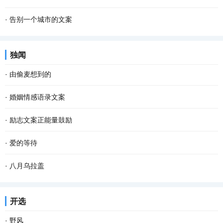
·
告别一个城市的文案
独闻
·
由偷麦想到的
·
婚姻情感语录文案
·
励志文案正能量鼓励
·
爱的等待
·
八月乌拉盖
开选
·
野风