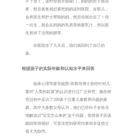
不下你了，这时你就开始敲门，妈妈的肚子就会
疼，然后爸爸就赶紧把妈妈送到医院，在那儿，
会有医生和护士帮助妈妈，然后你就出生了！你
一出生，就会从妈妈的乳房里吮吸乳汁，所以医
生剪掉了没用的脐带。
在医院住了几天后，咱们就回到了自己的
家。
根据孩子的实际年龄和认知水平来回答
临床心理学家安妮西·班斯坦博士曾经针对儿
童对“人类的起源”的认识进行过广泛研究。她在研
究过程中采访了100多个注重儿童教养问题的家
庭。其中大多数父母认为，他们已经向子女恰当
地解说过“宝宝怎么来的”这个问题，觉得孩子应该
能回答得很好，可是没想到研究结果却令这些父
母大为惊愕。