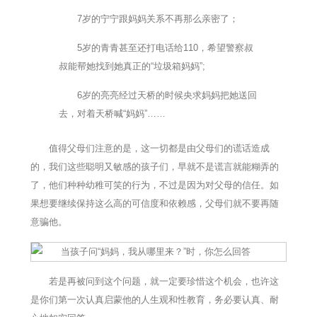
7岁的宁宁跟妈妈关系不再那么亲密了；
5岁的青青甚至还打电话给110，希望警察叔
叔能帮她找到她真正的“垃圾箱妈妈”;
6岁的亮亮经过天桥的时候央求妈妈把她送回
去，对着天桥喊“妈妈”……
值得父母们注意的是，这一切都是由父母们的谎话造成
的，我们这些聪明又敏感的孩子们，早就不是谎言就能糊弄的
了，他们种种幼稚可笑的行为，不过是因为对父母的信任。如
果想要继续保持这么高的可信度和依赖感，父母们就不要再随
意骗他。
若是再被问到这个问题，就一定要珍惜这个机会，也许这
是你们第一次认真启蒙他的人生观和性教育，务必要认真、耐