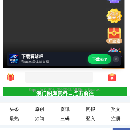
头条
原创
资讯
网报
奖文
最热
独闻
三码
登入
注册