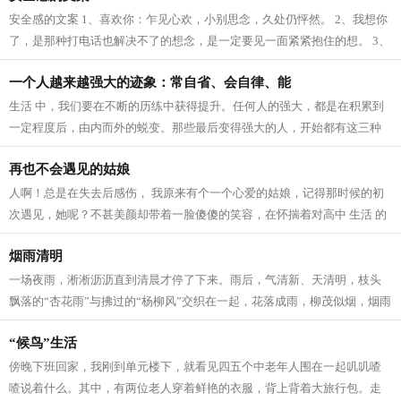
安全感的文案 1、喜欢你：乍见心欢，小别思念，久处仍怦然。 2、我想你
了，是那种打电话也解决不了的想念，是一定要见一面紧紧抱住的想。 3、
我爱这个世界上的三件事：太阳，月...
一个人越来越强大的迹象：常自省、会自律、能
生活 中，我们要在不断的历练中获得提升。任何人的强大，都是在积累到
一定程度后，由内而外的蜕变。那些最后变得强大的人，开始都有这三种
迹象。 常自省 人生 路上，每个人的境...
再也不会遇见的姑娘
人啊！总是在失去后感伤， 我原来有个一个心爱的姑娘，记得那时候的初
次遇见，她呢？不甚美颜却带着一脸傻傻的笑容，在怀揣着对高中 生活 的
向往，在人群中拥挤寻找着我的老师...
烟雨清明
一场夜雨，淅淅沥沥直到清晨才停了下来。雨后，气清新、天清明，枝头
飘落的“杏花雨”与拂过的“杨柳风”交织在一起，花落成雨，柳茂似烟，烟雨
清明寄深情。 清明，逐雨而来。...
“候鸟”生活
傍晚下班回家，我刚到单元楼下，就看见四五个中老年人围在一起叽叽喳
喳说着什么。其中，有两位老人穿着鲜艳的衣服，背上背着大旅行包。走