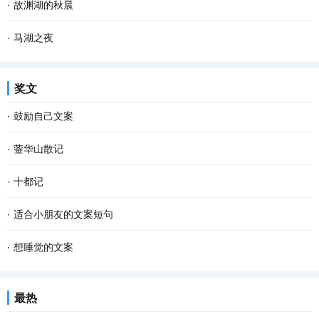
·
故渊湖的秋晨
·
马湖之夜
奖文
·
鼓励自己文案
·
蓥华山散记
·
十都记
·
适合小朋友的文案短句
·
想睡觉的文案
最热