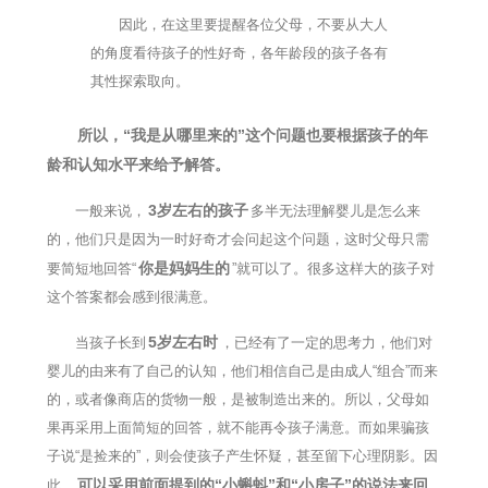
因此，在这里要提醒各位父母，不要从大人
的角度看待孩子的性好奇，各年龄段的孩子各有
其性探索取向。
所以，“我是从哪里来的”这个问题也要根据孩子的年
龄和认知水平来给予解答。
3岁左右的孩子
一般来说，
多半无法理解婴儿是怎么来
的，他们只是因为一时好奇才会问起这个问题，这时父母只需
你是妈妈生的
要简短地回答“
”就可以了。很多这样大的孩子对
这个答案都会感到很满意。
5岁左右时
当孩子长到
，已经有了一定的思考力，他们对
婴儿的由来有了自己的认知，他们相信自己是由成人“组合”而来
的，或者像商店的货物一般，是被制造出来的。所以，父母如
果再采用上面简短的回答，就不能再令孩子满意。而如果骗孩
子说“是捡来的”，则会使孩子产生怀疑，甚至留下心理阴影。因
可以采用前面提到的“小蝌蚪”和“小房子”的说法来回
此，